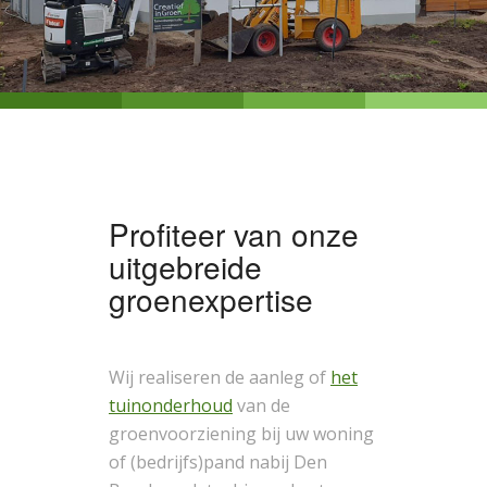
Profiteer van onze
uitgebreide
groenexpertise
Wij realiseren de aanleg of
het
tuinonderhoud
van de
groenvoorziening bij uw woning
of (bedrijfs)pand nabij Den