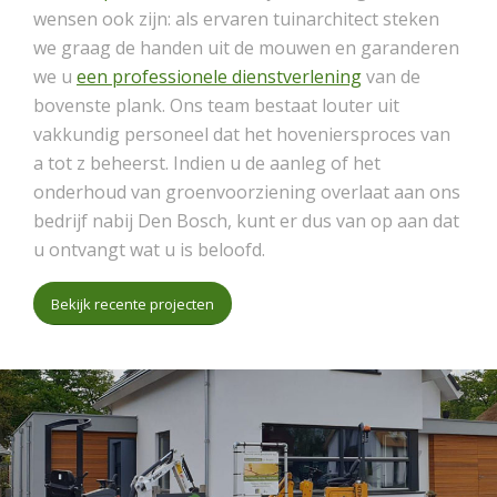
wensen ook zijn: als ervaren tuinarchitect steken
we graag de handen uit de mouwen en garanderen
we u
een professionele dienstverlening
van de
bovenste plank. Ons team bestaat louter uit
vakkundig personeel dat het hoveniersproces van
a tot z beheerst. Indien u de aanleg of het
onderhoud van groenvoorziening overlaat aan ons
bedrijf nabij Den Bosch, kunt er dus van op aan dat
u ontvangt wat u is beloofd.
Bekijk recente projecten