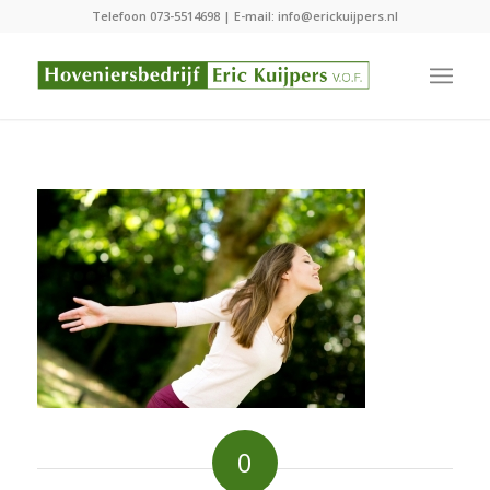
Telefoon
073-5514698
| E-mail:
info@erickuijpers.nl
0