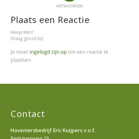
ANTWOORDEN
Plaats een Reactie
Meepraten?
Draag gerust bij!
Je moet
ingelogd zijn op
om een reactie te
plaatsen.
Contact
Hoveniersbedrijf Eric Kuijpers v.o.f.
Bedrijvenweg 19